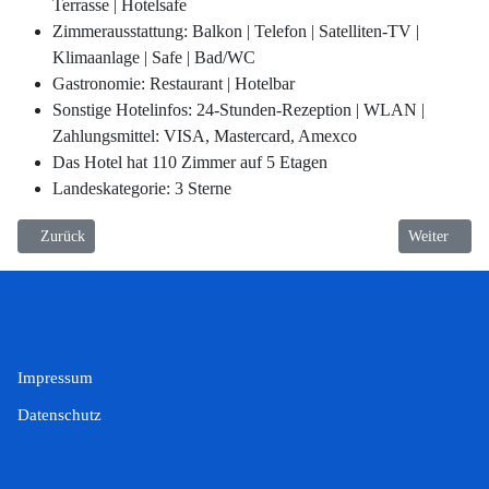
Terrasse | Hotelsafe
Zimmerausstattung: Balkon | Telefon | Satelliten-TV |
Klimaanlage | Safe | Bad/WC
Gastronomie: Restaurant | Hotelbar
Sonstige Hotelinfos: 24-Stunden-Rezeption | WLAN |
Zahlungsmittel: VISA, Mastercard, Amexco
Das Hotel hat 110 Zimmer auf 5 Etagen
Landeskategorie: 3 Sterne
Vorheriger Beitrag: Iberostar Cristina
Nächster Beit
Zurück
Weiter
Impressum
Datenschutz